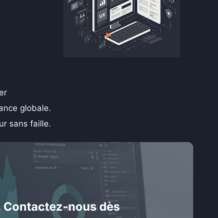
er
ance globale.
 sans faille.
.
Contactez-nous dès