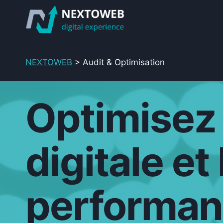
Aller
au
contenu
NEXTOWEB
>
Audit & Optimisation
Optimisez 
digitale e
performan