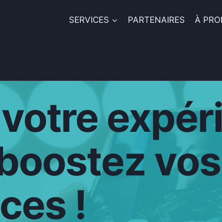
SERVICES
PARTENAIRES
À PRO
votre expér
t boostez vos
ces !