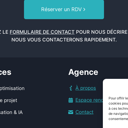
Réserver un RDV
Z LE
FORMULAIRE DE CONTACT
POUR NOUS DÉCRIRE 
NOUS VOUS CONTACTERONS RAPIDEMENT.
ces
Agence
À propos
ptimisation
Pour offrir 
Espace rendez-vous
e projet
cookies pour
à ces techn
Contact
ation & IA
de navigatio
consentement